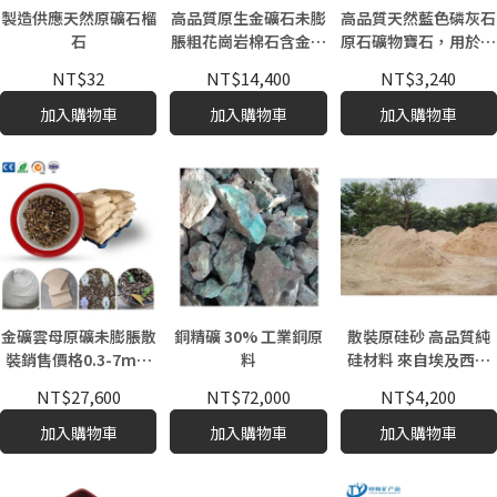
製造供應天然原礦石榴
高品質原生金礦石未膨
高品質天然藍色磷灰石
石
脹粗花崗岩棉石含金優
原石礦物寶石，用於珠
質原料，農業用，型號
寶製作的原料
NT$32
NT$14,400
NT$3,240
VC-001
加入購物車
加入購物車
加入購物車
金礦雲母原礦未膨脹散
銅精礦 30% 工業銅原
散裝原硅砂 高品質純
裝銷售價格0.3-7mm
料
硅材料 來自埃及西部
尺寸
長城 適合工業和製造
NT$27,600
NT$72,000
NT$4,200
用途
加入購物車
加入購物車
加入購物車