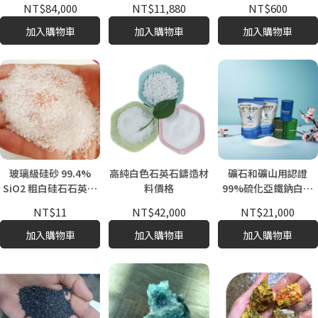
NT$84,000
NT$11,880
NT$600
12毫米
加入購物車
加入購物車
加入購物車
玻璃級硅砂 99.4%
高純白色石英石鑄造材
礦石和礦山用認證
SiO2 粗白硅石石英砂
料價格
99%硫化亞鐵鈉白色
用於水處理 製造玻璃
結晶粉末
NT$11
NT$42,000
NT$21,000
25kg/50kg 包裝
WEIRAN
加入購物車
加入購物車
加入購物車