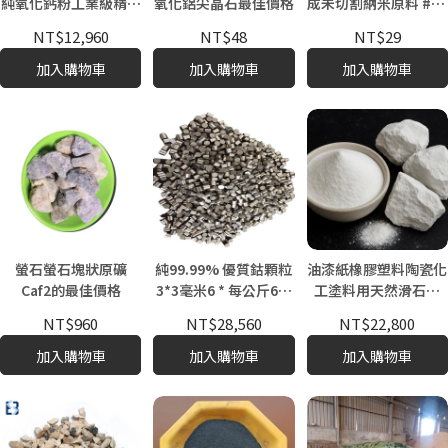
純氧化鈣粉工業級精細
氧化鋁尖晶石最佳價格
成未切割納米原料 #14
化工石灰原料
橄欖石彩色納米石材原
NT$12,960
NT$48
NT$29
料
加入購物車
加入購物車
加入購物車
螢石螢石塊狀原礦
純99.99% 優質鈷顆粒
油漆紙橡膠塑料陶瓷化
Caf2的最佳價格
3*3毫米6 * 每公斤6毫
工塗料用天然滑石礦
米價格
粉-批量供應
NT$960
NT$28,560
NT$22,800
加入購物車
加入購物車
加入購物車