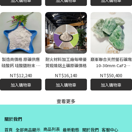
加入購物車
加入購物車
加入購物車
製造商價格 原礦供應
耐火材料加工廠每噸優
巔峯聯合天然螢石礦塊
硅酸鈣 珪酸鹽粉末 玻
質煅燒鋁土礦原礦價格
10-30mm CaF2
璃行業 高純度 99.9%
70%-90% 綠色/藍色/
NT$12,240
NT$16,140
NT$50,400
SiO2 福斯曼品牌
紫色 SiO2 <7% 原石
廣東冶金用
加入購物車
加入購物車
加入購物車
查看更多
關於我們
商品列表
首頁
全部商品顯示
最新動態
關於我們
客服中心