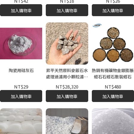
NT$42
NT$18
NT$26
加入購物車
加入購物車
加入購物車
陶瓷用硅灰石
昇平天然原料麥飯石水
熱銷有機礦物金銀膨脹
處理過濾用小顆粒濾料
蛭石石蛭石散裝蛭石
不規則形狀
NT$29
NT$28,320
NT$480
加入購物車
加入購物車
加入購物車