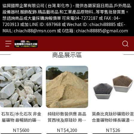
協貿國際企業有限公司 ( 台灣.彰化市 ) - 提供各類家庭日用品.戶外用品.
設備器材.服飾配飾.精品藝術品.和工業產品原物料...等零售批發買賣。
想諮詢商品或大量採購詢報價單 可來電04-7272187 或 FAX : 04-
7203913 或加 LINE ID : 697968 或 Wechat ID : chiachi88885 或E-
MAIL: chiachi88@msn.com 或 G信箱 : chiachi88885@gmail.com
商品展示區
石灰石/水化石灰 非金
純硅砂散裝供應 高品
莫桑比克鈦砂礦鋯砂混
屬礦物 最暢銷的礦物
質西埃及原硅砂 用於
合重礦物砂輝長礦濃縮
工業用 大量供應
建築、玻璃和工業應用
礦散裝50公斤袋裝
NT$600
NT$4,200
NT$26