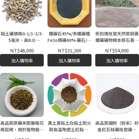
鋁土礦價格0-1/1-3/3-
鐵礦石45%/赤鐵礦鐵
折扣價批發天然原銅黃
5毫米，高B.D
Fe2o精礦60% 礦石/鐵
鐵礦礦物標本原石黃鐵
3.25g/cm3
礦石細粒團塊和球團0-
礦銅鎳礦石
NT$48,000
NT$31,200
NT$54,000
300毫米細粉赤鐵礦鐵
礦石
加入購物車
加入購物車
加入購物車
高品質原礦未膨脹粗花
黃土黃粘土白粘土耐火
高品質細粉（粉末）砂
崗岩棉，用於植物栽培
耐高溫陶瓷土紅粘土-
金紅石鈦礦批發廉價
Forsmans
非金屬礦物及製品
95% 98%高純度