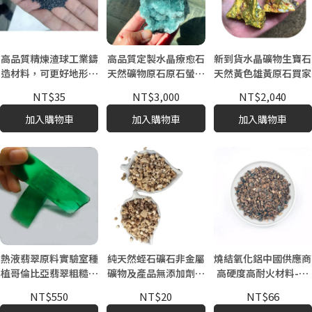
高品質精煉渣球工業鑄
高品質定製水晶療愈石
新到貨水晶礦物生寶石
造材料，可更好地形成
天然礦物原石原石螢石
天然黃色雄黃原石買家
渣層並實現穩定的鋼材
適合個人收藏風水
NT$35
NT$3,000
NT$2,040
生產
加入購物車
加入購物車
加入購物車
熱液翡翠原料實驗室種
純天然蛭石礦石非金屬
燒結氧化鋁中國供應商
植哥倫比亞翡翠粗糙寶
礦物及產品無添加劑重
高硬度高耐火材料-可
石
金屬含量低
定製包裝
NT$550
NT$20
NT$66