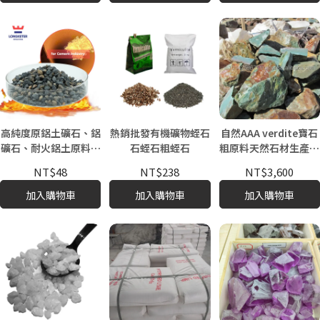
高純度原鋁土礦石、鋁
熱銷批發有機礦物蛭石
自然AAA verdite寶石
礦石、耐火鋁土原料，
石蛭石粗蛭石
粗原料天然石材生產和
用於鋁酸鹽生產、耐火
供應批發半寶石
NT$48
NT$238
NT$3,600
磚、水泥
加入購物車
加入購物車
加入購物車