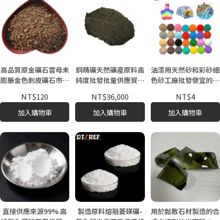
高品質原金礦石雲母未
銅精礦天然礦產原料高
油漆用天然砂和彩砂細
膨脹金色剝皮礦石市場
純度批發批量供應貿易
色砂工廠批發便宜的真
最優惠價格
報價
石漆原料環氧地坪
NT$120
NT$36,000
NT$4
加入購物車
加入購物車
加入購物車
直接供應來源99% 高
製造原料熔融菱鎂礦-
用於鬆散石材製造的合