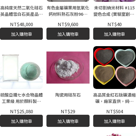
高純度天然二氧化硅石
有色金屬礦業用氫氧化
未切割納米材料 #115
英晶體雪白石英產品原
鈣材料熟石灰粉96%
變色合成 (實驗室創建)
料SIO2成分
純度熟石灰
納米寶石粗石用於鬆散
NT$48,000
NT$9,600
NT$40
寶石製造
加入購物車
加入購物車
加入購物車
硫酸亞鐵七水合物晶體
陶瓷用硅灰石
高品質金紅石鈦礦濃縮
工業級 用於顏料製造
礦，廠家直供，純度
水處理 大量供應 中國
95%-98%，用於焊
NT$25,080
NT$29
NT$504
產地
接，中國CAS 1317-
80-2
加入購物車
加入購物車
加入購物車