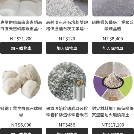
專業供應商廠家直銷高
高純度石灰石塊粉雙規
硫酸鎂製造廠工業級硫
白度天然硫酸鋇重晶石
格供應速石灰工業建材
酸鎂晶體
粉
原料粒度10-60 TAS
NT$31,200
NT$120
NT$8,400
加入購物車
加入購物車
加入購物車
鋼鐵工業生白雲石球團
優質原始珍珠岩以及珍
耐火材料加工廠每噸優
礦
珠岩和鑄造珍珠岩礦石
質整體耐火煅燒鋁土礦
原礦價格
NT$6,000
NT$456
NT$17,100