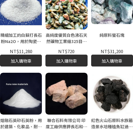
精細加工的白蘇打長石
高純度優質白色沸石天
純原料螢石塊
粉Na2O，用於陶瓷製
然礦物工業級325目純
造、玻璃工業和工業礦
粉，用於建築、橡膠、
NT$11,280
NT$720
NT$31,200
物用途
油漆、塑料
加入購物車
加入購物車
加入購物車
熔融石英砂石英粉，用
聯合石料有限公司 印
紅色火山石原料水族箱
於建築、化妝品、耐火
度工廠供應鉀長石和鈉
造景水培種植魚缸過濾
材料、非金屬礦物產品
長石，價格優惠
材料顆粒水生植物8-