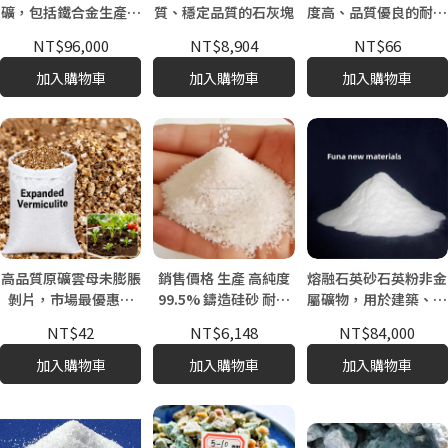
礦，包括鐵合金生產鋼
質、穩定品質的石灰塊
度高、品質優良的耐火
的精煉和電化學工藝
原料，用於鋼鐵冶金化
NT$96,000
NT$8,904
NT$66
學
加入購物車
加入購物車
加入購物車
高品質原礦雲母未膨脹
銷售價格 生產 高純度
熔融石英砂石英粉非金
剝片，市場最優惠價
99.5% 鑄造硅砂 耐火
屬礦物，用於建築、化
格，福斯曼品牌型號
材料和水處理應用用鑄
妝品和耐火材料領域
NT$42
NT$6,148
NT$84,000
369
造硅砂
加入購物車
加入購物車
加入購物車