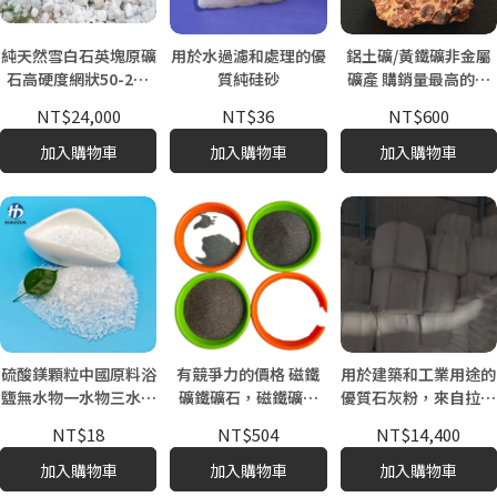
純天然雪白石英塊原礦
用於水過濾和處理的優
鋁土礦/黃鐵礦非金屬
石高硬度網狀50-200
質純硅砂
礦產 購銷量最高的礦
毫米用於玻璃陶瓷半導
產 用於工業用途 大量
NT$24,000
NT$36
NT$600
體行業
供應
加入購物車
加入購物車
加入購物車
硫酸鎂顆粒中國原料浴
有競爭力的價格 磁鐵
用於建築和工業用途的
鹽無水物一水物三水物
礦鐵礦石，磁鐵礦砂
優質石灰粉，來自拉賈
七水物
金紅石砂 CAS 1317-
斯坦的暢銷產品供應商
NT$18
NT$504
NT$14,400
80-2
加入購物車
加入購物車
加入購物車