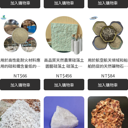
加入購物車
加入購物車
加入購物車
用於高性能耐火材料應
高品質天然農業硅藻土
用於航空航天領域和船
用的硅和鐵含量低的優
園藝硅藻土 硅藻土礦
舶防腐的天然礦物石材
質塊狀鋁土礦
石價格
6-10目325網格金雲母
NT$66
NT$456
NT$84
粉末金雲母薄片
加入購物車
加入購物車
加入購物車