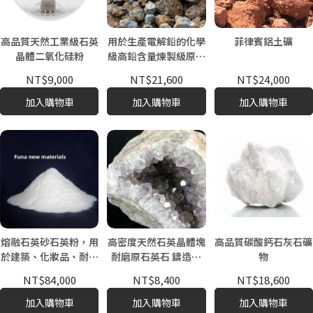
高品質天然工業級石英
用於生產電解鉛的化學
菲律賓鋁土礦
晶體二氧化硅粉
級高鉛含量煉製級原料
鉛
NT$9,000
NT$21,600
NT$24,000
加入購物車
加入購物車
加入購物車
熔融石英砂石英粉，用
高密度天然石英晶體塊
高品質碳酸鈣石灰石礦
於建築、化妝品、耐火
耐磨原石英石 鑄造砂
物
材料、非金屬礦物
建築骨料 化工行業
NT$84,000
NT$8,400
NT$18,600
加入購物車
加入購物車
加入購物車