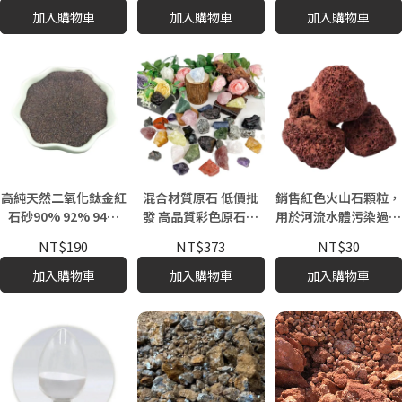
加入購物車
加入購物車
加入購物車
高純天然二氧化鈦金紅
混合材質原石 低價批
銷售紅色火山石顆粒，
石砂90% 92% 94%
發 高品質彩色原石用
用於河流水體污染過濾
95%濃縮純鈦礦
於治療
和淨化
NT$190
NT$373
NT$30
加入購物車
加入購物車
加入購物車