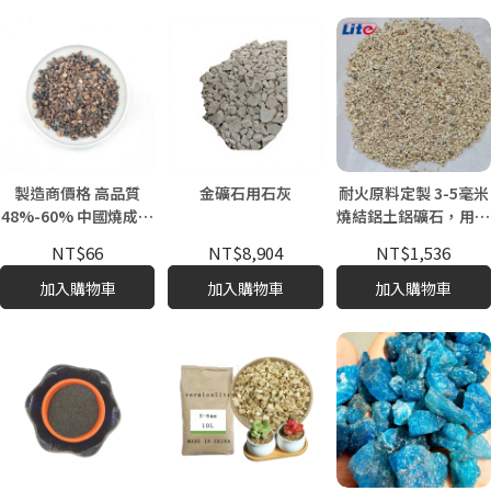
製造商價格 高品質
金礦石用石灰
耐火原料定製 3-5毫米
48%-60% 中國燒成鋁
燒結鋁土鋁礦石，用於
土骨料顆粒 0-1mm-
鋼鐵冶金化學
NT$66
NT$8,904
NT$1,536
10-15mm 可定製尺寸
出售
加入購物車
加入購物車
加入購物車