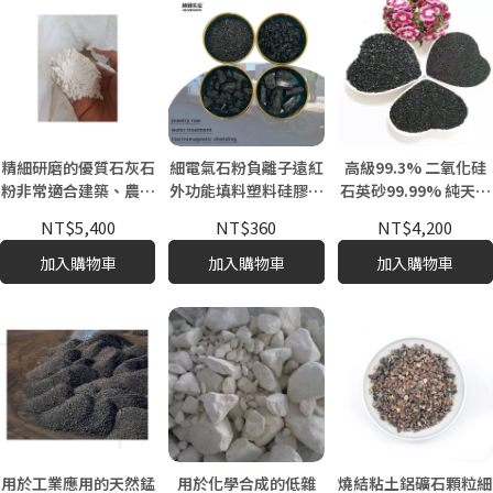
精細研磨的優質石灰石
細電氣石粉負離子遠紅
高級99.3% 二氧化硅
粉非常適合建築、農業
外功能填料塑料硅膠負
石英砂99.99% 純天然
和工業應用。
離子非金屬礦物顏料
石英石組成石英晶體每
NT$5,400
NT$360
NT$4,200
公斤4-6片
加入購物車
加入購物車
加入購物車
用於工業應用的天然錳
用於化學合成的低雜
燒結粘土鋁礦石顆粒細